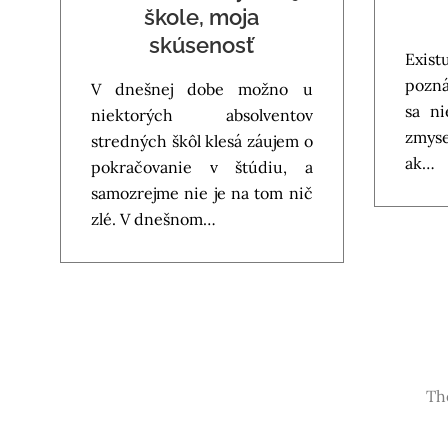
škole, moja
skúsenosť
Exist
pozná
V dnešnej dobe možno u
sa n
niektorých absolventov
zmyse
stredných škôl klesá záujem o
ak…
pokračovanie v štúdiu, a
samozrejme nie je na tom nič
zlé. V dnešnom…
Th