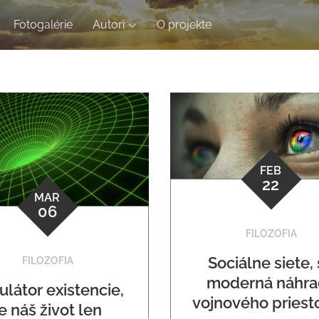
Fotogalérie
Autori
O projekte
FEB
22
MAR
06
FILOZOFIA
Sociálne siete,
FILOZOFIA
moderná náhra
ulátor existencie,
vojnového priest
je náš život len