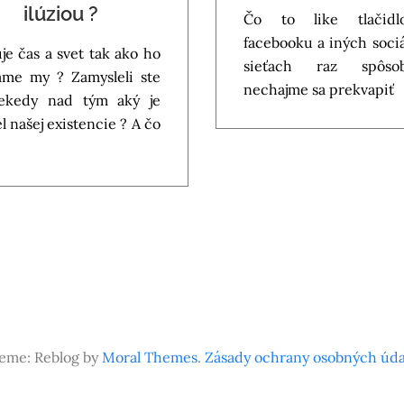
ilúziou ?
Čo to like tlačid
facebooku a iných soci
uje čas a svet tak ako ho
sieťach raz spôs
me my ? Zamysleli ste
nechajme sa prekvapiť
iekedy nad tým aký je
l našej existencie ? A čo
eme: Reblog by
Moral Themes
.
Zásady ochrany osobných úda