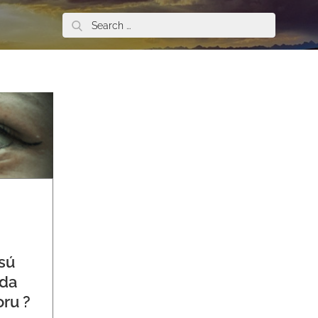
Search
for:
 sú
da
oru ?