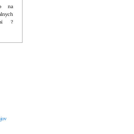
lo na
álnych
obí ?
jov