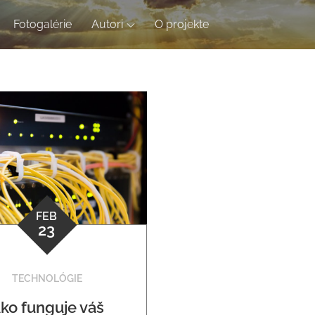
Fotogalérie
Autori
O projekte
FEB
23
TECHNOLÓGIE
ko funguje váš