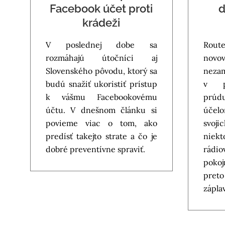
Facebook účet proti
d
krádeži
V poslednej dobe sa
Route
rozmáhajú útočníci aj
nov
Slovenského pôvodu, ktorý sa
nezam
budú snažiť ukoristiť prístup
v po
k vášmu Facebookovému
prúdu
účtu. V dnešnom článku si
účel
povieme viac o tom, ako
svoji
predísť takejto strate a čo je
niek
dobré preventívne spraviť.
rádi
poko
preto
záplav