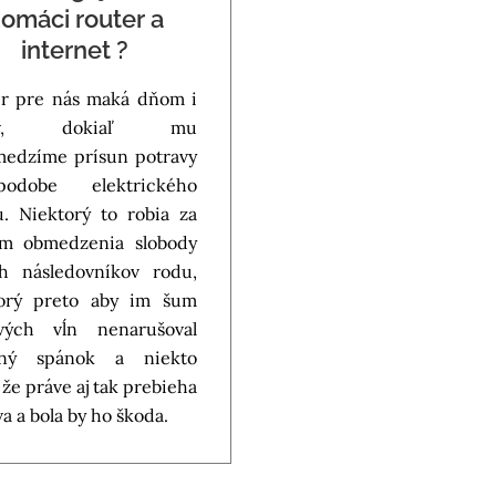
omáci router a
internet ?
r pre nás maká dňom i
ov, dokiaľ mu
edzíme prísun potravy
dobe elektrického
. Niektorý to robia za
om obmedzenia slobody
ch následovníkov rodu,
torý preto aby im šum
ových vĺn nenarušoval
jný spánok a niekto
 že práve aj tak prebieha
a a bola by ho škoda.