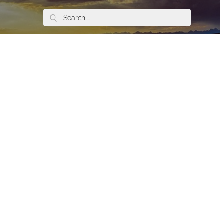
Search
for: