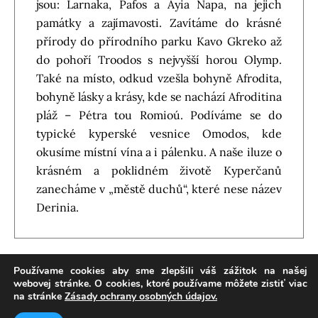
jsou: Larnaka, Pafos a Ayia Napa, na jejich
památky a zajímavosti. Zavítáme do krásné
přírody do přírodního parku Kavo Gkreko až
do pohoří Troodos s nejvyšší horou Olymp.
Také na místo, odkud vzešla bohyně Afrodita,
bohyně lásky a krásy, kde se nachází Afroditina
pláž – Pétra tou Romioú. Podíváme se do
typické kyperské vesnice Omodos, kde
okusíme místní vína a i pálenku. A naše iluze o
krásném a poklidném životě Kyperčanů
zanecháme v „městě duchů“, které nese název
Derinia.
Používame cookies aby sme zlepšili váš zážitok na našej
webovej stránke. O cookies, ktoré používame môžete zistiť viac
Theme: Reblog by
Moral Themes
.
Zásady ochrany
na stránke
Zásady ochrany osobných údajov.
osobných údajov