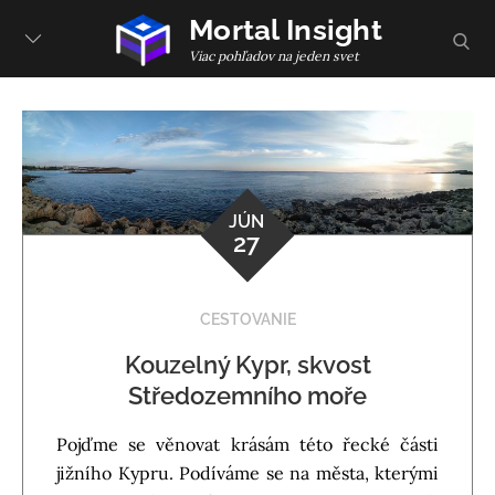
Skip
Mortal Insight
sear
to
Viac pohľadov na jeden svet
content
JÚN
27
CESTOVANIE
Kouzelný Kypr, skvost
Středozemního moře
Pojďme se věnovat krásám této řecké části
jižního Kypru. Podíváme se na města, kterými