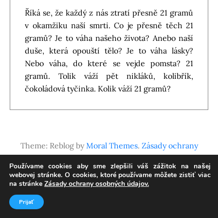
Říká se, že každý z nás ztratí přesně 21 gramů
v okamžiku naší smrti. Co je přesně těch 21
gramů? Je to váha našeho života? Anebo naší
duše, která opouští tělo? Je to váha lásky?
Nebo váha, do které se vejde pomsta? 21
gramů. Tolik váží pět nikláků, kolibřík,
čokoládová tyčinka. Kolik váží 21 gramů?
Theme: Reblog by
Moral Themes
.
Zásady ochrany
osobných údajov
Používame cookies aby sme zlepšili váš zážitok na našej
webovej stránke. O cookies, ktoré používame môžete zistiť viac
na stránke
Zásady ochrany osobných údajov.
Prijať