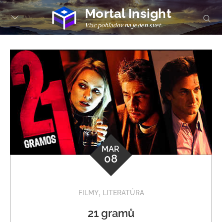
Skip
Mortal Insight
sear
to
Viac pohľadov na jeden svet
content
MAR
08
,
FILMY
LITERATÚRA
21 gramů