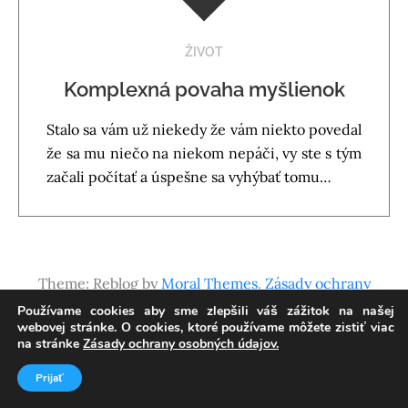
ŽIVOT
Komplexná povaha myšlienok
Stalo sa vám už niekedy že vám niekto povedal
že sa mu niečo na niekom nepáči, vy ste s tým
začali počítať a úspešne sa vyhýbať tomu…
Theme: Reblog by
Moral Themes
.
Zásady ochrany
osobných údajov
Používame cookies aby sme zlepšili váš zážitok na našej
webovej stránke. O cookies, ktoré používame môžete zistiť viac
na stránke
Zásady ochrany osobných údajov.
Prijať