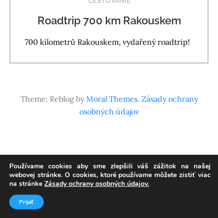
CESTOVANIE
Roadtrip 700 km Rakouskem
700 kilometrů Rakouskem, vydařený roadtrip!
Theme: Reblog by
Moral Themes
.
Zásady ochrany
osobných údajov
Používame cookies aby sme zlepšili váš zážitok na našej
webovej stránke. O cookies, ktoré používame môžete zistiť viac
na stránke
Zásady ochrany osobných údajov.
Prijať