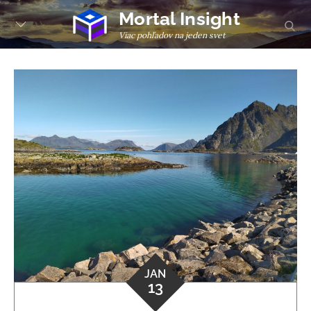
Skip
Mortal Insight
sear
to
Viac pohľadov na jeden svet
content
JAN
13