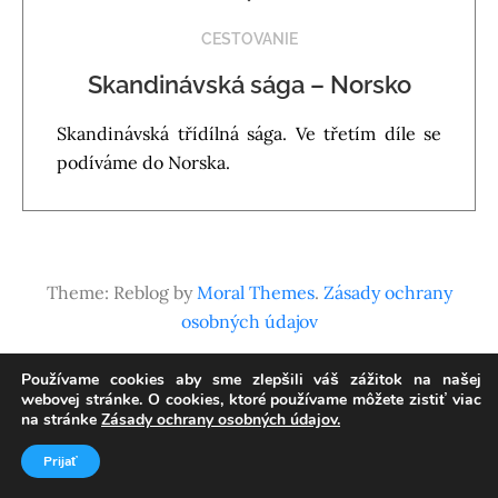
CESTOVANIE
Skandinávská sága – Norsko
Skandinávská třídílná sága. Ve třetím díle se
podíváme do Norska.
Theme: Reblog by
Moral Themes
.
Zásady ochrany
osobných údajov
Používame cookies aby sme zlepšili váš zážitok na našej
webovej stránke. O cookies, ktoré používame môžete zistiť viac
na stránke
Zásady ochrany osobných údajov.
Prijať