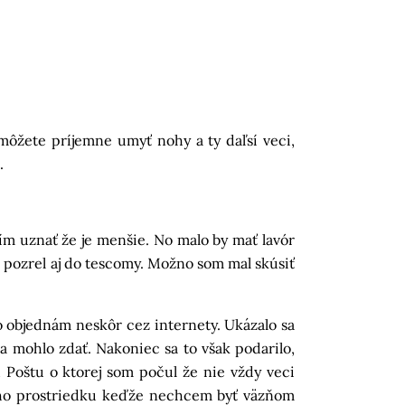
môžete príjemne umyť nohy a ty daľsí veci,
.
 uznať že je menšie. No malo by mať lavór
 pozrel aj do tescomy. Možno som mal skúsiť
objednám neskôr cez internety. Ukázalo sa
sa mohlo zdať. Nakoniec sa to však podarilo,
 Poštu o ktorej som počul že nie vždy veci
ieho prostriedku keďže nechcem byť väzňom