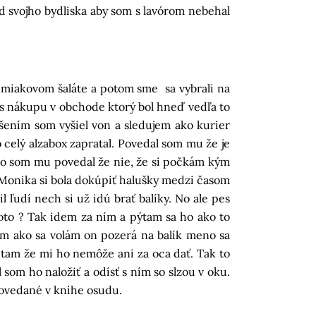
d svojho bydliska aby som s lavórom nebehal
emiakovom šaláte a potom sme sa vybrali na
čas nákupu v obchode ktorý bol hneď vedľa to
dšením som vyšiel von a sledujem ako kurier
 celý alzabox zapratal. Povedal som mu že je
 to som mu povedal že nie, že si počkám kým
. Monika si bola dokúpiť halušky medzi časom
il ľudí nech si už idú brať balíky. No ale pes
oto ? Tak idem za ním a pýtam sa ho ako to
orím ako sa volám on pozerá na balík meno sa
l tam že mi ho nemôže ani za oca dať. Tak to
som ho naložiť a odísť s ním so slzou v oku.
dpovedané v knihe osudu.