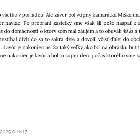
 všetko v poriadku. Ale záver bol vtipný kamarátka Miška ma
r naviac. Po prebraní zásielky sme však šli pešo naspäť k 
 do domácnosti o ktorý som mal záujem a to obuvák 😅👍 a t
estíhal diviť čo sa to sakra deje a dovolil vôjsť ďalej do o
l. Lavór je nakoniec asi 2x taký veľký ako bol na obrázku but
 nakoniec je lavór a bol to super deň, počas ktorého sme sa z
2025 o 18:17