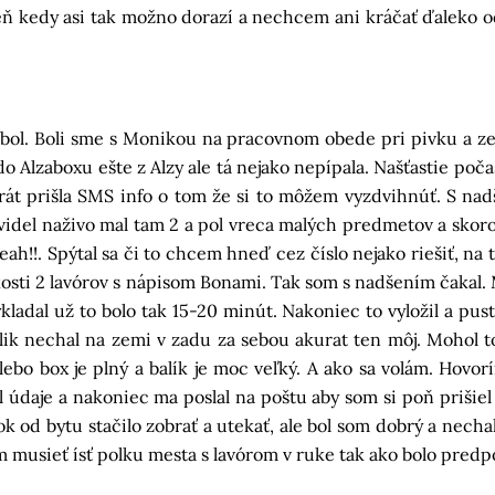
deň kedy asi tak možno dorazí a nechcem ani kráčať ďaleko o
bol. Boli sme s Monikou na pracovnom obede pri pivku a z
o Alzaboxu ešte z Alzy ale tá nejako nepípala. Našťastie po
urát prišla SMS info o tom že si to môžem vyzdvihnúť. S na
videl naživo mal tam 2 a pol vreca malých predmetov a skoro
ah!!. Spýtal sa či to chcem hneď cez číslo nejako riešiť, na
veľkosti 2 lavórov s nápisom Bonami. Tak som s nadšením čakal
kladal už to bolo tak 15-20 minút. Nakoniec to vyložil a pust
lik nechal na zemi v zadu za sebou akurat ten môj. Mohol t
i lebo box je plný a balík je moc veľký. A ako sa volám. Hov
al údaje a nakoniec ma poslal na poštu aby som si poň prišie
 od bytu stačilo zobrať a utekať, ale bol som dobrý a nechal 
dem musieť ísť polku mesta s lavórom v ruke tak ako bolo pre