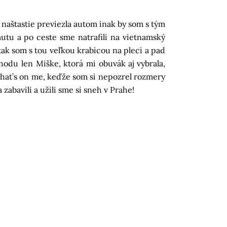
 naštastie previezla autom inak by som s tým
autu a po ceste sme natrafili na vietnamský
ak som s tou veľkou krabicou na pleci a pad
bchodu len Miške, ktorá mi obuvák aj vybrala,
 that’s on me, keďže som si nepozrel rozmery
abavili a užili sme si sneh v Prahe!