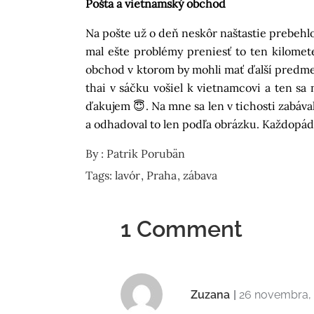
Pošta a vietnamský obchod
Na pošte už o deň neskôr naštastie prebehlo
mal ešte problémy preniesť to ten kilomete
obchod v ktorom by mohli mať ďalší predmet
thai v sáčku vošiel k vietnamcovi a ten sa n
ďakujem 😇. Na mne sa len v tichosti zabáva
a odhadoval to len podľa obrázku. Každopádne
By :
Patrik Porubän
Tags:
lavór
Praha
zábava
1 Comment
Zuzana
26 novembra, 