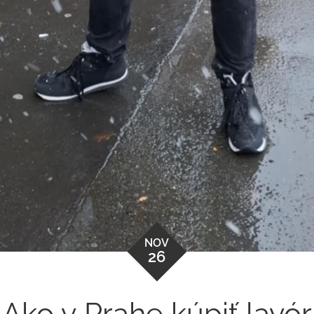
NOV
26
Ako v Prahe kúpiť lavór