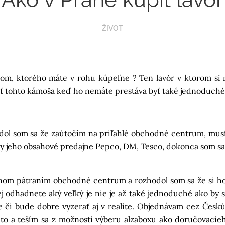
ŽIVOT
šom, ktorého máte v rohu kúpeľne ? Ten lavór v ktorom si 
ať tohto kámoša keď ho nemáte prestáva byť také jednoduché
ol som sa že zaútočím na priľahlé obchodné centrum, musím
etky jeho obsahové predajne Pepco, DM, Tesco, dokonca som sa
nom pátraním obchodné centrum a rozhodol som sa že si ho 
ej odhadnete aký veľký je nie je až také jednoduché ako by 
 či bude dobre vyzerať aj v realite. Objednávam cez Českú
a to a teším sa z možnosti výberu alzaboxu ako doručovac