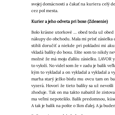
svojej domácnosti a čakať na kuriera celý 
cez pol mesta.
Kurier a jeho odveta pri boxe (Zdesenie)
Bolo krásne utorkové … obed teda už obed 
nákupy do obchodu. Mala mi prísť zásielka d
stihli doručiť a niekde pri pokladni mi ak
vkladá balíky do boxu. Ešte som to nikdy ne
možné že má moju ďalšiu zásielku. LAVOR ye
to vyloží. No videl som že v zadu je balík 
kým to vykladal a on vykladal a vykladal a vy
marha starý ježko bisťu mu ovcu tam on ba
vyzerá. Hovorí že tieto balíky sa už nevošl
zhoduje. Tak on ma takto nabaitil že zistov
ma veľmi nepotešilo. Balík predomnou, kúsok
A tak je balík na pošte o 1km ďalej. A ja bu