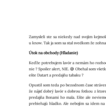
Zamysleli ste sa niekedy nad svojim kejmo
u know. Tak ja som sa stal svedkom že zohn
Útok na obchody (Hľadanie)
Keďže potrebujem lavór a nemám ho rozhod
nie ? Spoiler alert, NIE. 😅 Obehal som vš
ešte Datart a predajňu tabaku ?
Opustil som teda po bezodnom čase stráve
že nájsť dobrý lavór s dobrou fotkou z ktor
predajňa Bonami ho mala. Ešte ale nevieme
prebiehajú hladko. Ale nebojím sa idem n