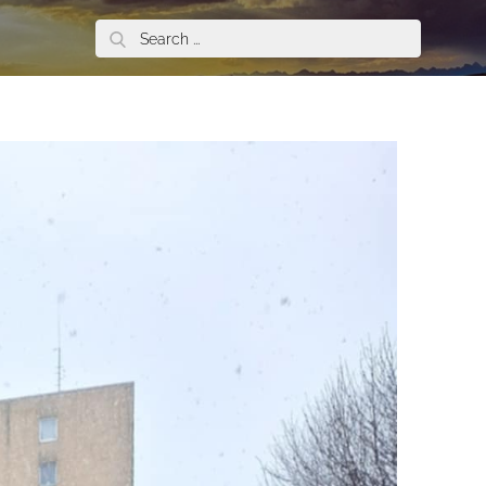
Search
for: